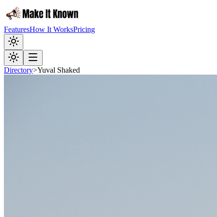
Features
How It Works
Pricing
Directory
>
Yuval Shaked