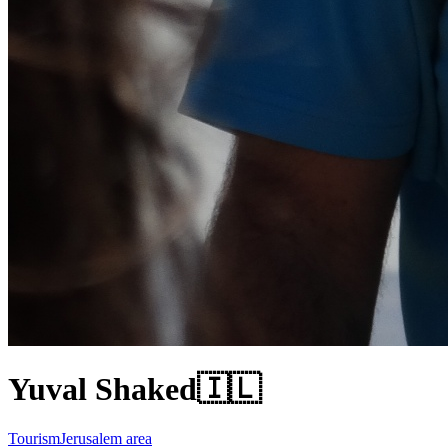
Yuval Shaked
🇮🇱
Tourism
Jerusalem area