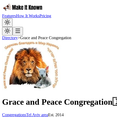
Features
How It Works
Pricing
Directory
>
Grace and Peace Congregation
Grace and Peace Congregation

Congregations
Tel Aviv area
Est.
2014