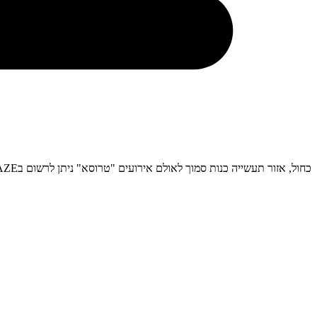
כחול, אזור תעשייה כנות סמוך לאולם אירועים "טרוסא" ניתן לרשום בWAZE קהילת חסד ושלום